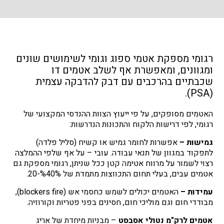
רגומי מספקת אטמי ספוג וגומי לשימושים שונים
ומגוונים, ומאפשרת אף לשלב אטמים דו
שכבתיים בהרכבים עם דבק להדבקה עצמית
(PSA).
האטמים מסופקים, על פי ייעוץ הצוות ההנדסי המקצועי של
רגומי, לפי דרישות הלקוח והתכונות הנדרשות:
גמישות –
אפשרות לחומר גמיש או קשיח (סליל פלדה)
לתפקוד במגוון של תנאי עבודה.
עובי – על אף שלפי ההמלצה
רצוי לשמור על מרווח אטימה קטן ככל שניתן, רגומי מספקת גם
אטמים עבים, בעלי תחום התכווצות מתמדת של %40%-20.
עמידות –
האטמים יכולים לשמש כחסמי אש (blockers fire),
מבודדי חום וגם מוליכי חום, חסינים בפני פטריות וקורוזיה.
אטמים לרק"מ נטולי אסבסט
– מבניות מיחדת של אריג