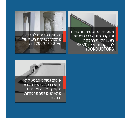
מעטפת אקוסטית מתכתית
מעטפת תרמית למבנה
עם קרב מינראלי לחסימת
מתכתי לבלימת רשף של
רעש חיצוני במכונה
טיל 1200°C \ 20 דק'.
לבדיקת מעגלים (SEMI
CONDUCTORS)
איטום נטול אסבסט לתא
מנוע ברק"מ בעזרת גרעין
מקפיץ פלדה ואריגים
מתאימים לטמפרטורות
גבוהות.